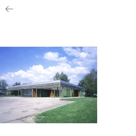
CARTIGNIES CANONICA
ARCHITECTURE
THAON-LES-VOSGES
Reconstruction du collège Elsa
Triolet
NOMPATELIZE