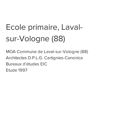
Ecole primaire,
salle polyvalente et
chaufferie bois
Ecole primaire, Laval-
sur-Vologne (88)
MOA Commune de Laval-sur-Vologne (88)

Architectes D.P.L.G. Cartignies-Canonica

Bureaux d’études EIC

Etude 1997

Réalisation 1998-1999

Surface  H.O.N. 350 m²

Coût bâtiment H.T. 279 225 €

ROVILLE AUX CHENES
Internat, administration, salles
de cours pour l'école
d'horticulture