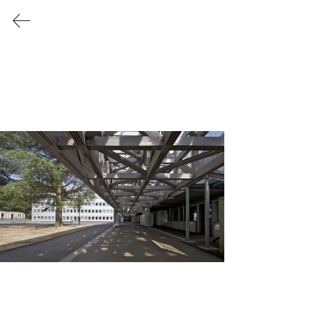
CARTIGNIES CANONICA
ARCHITECTURE
THAON-LES-VOSGES
Reconstruction du collège Elsa
Triolet
NOMPATELIZE