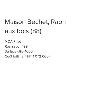
NANCY,​Haut du lièvre
76 Logements O.P.A.C
Maison Bechet, Raon 
aux bois (88)
MOA Privé

Réalisation 1994

Surface utile 4000 m²

VILLERS LES NANCY
Logements